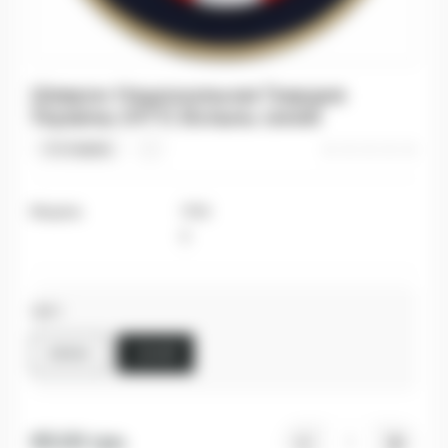
Шеврон Национальная Гвардия
Украины (НГУ) Волынь синий
0 отзывов
Модель
1793
5
Цвет
ХИЖАК
СИНИЙ
65.00 грн.