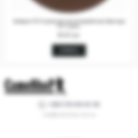
Шеврон 16 Отдельная артиллерийская бригада
НГУ койот
65.00 грн.
КУПИТЬ
+380 (73) 412-81-40
mail@camoshop.com.ua