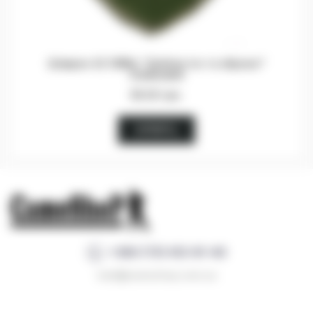
Шеврон 42 ОМБр "Доблестю та зброєю"
оливковий
65.00 грн.
КУПИТЬ
+380 (73) 412-81-40
mail@camoshop.com.ua