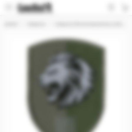
Домой
Шевроны
Шевроны Механизированных войск