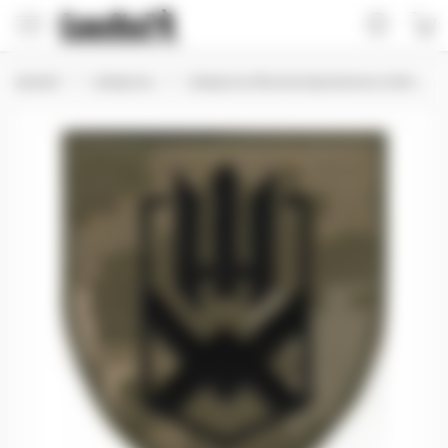
Домой
Шевроны
Шевроны Механизированных войск