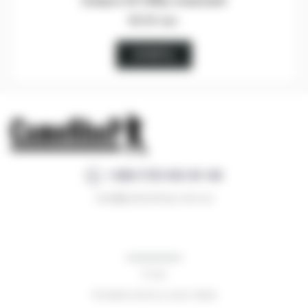
Шеврон 66 ОМБр оливковий
65.00 грн.
КУПИТЬ
+380 (73) 412-81-40
mail@camoshop.com.ua
О нас
Условия оплаты и доставки