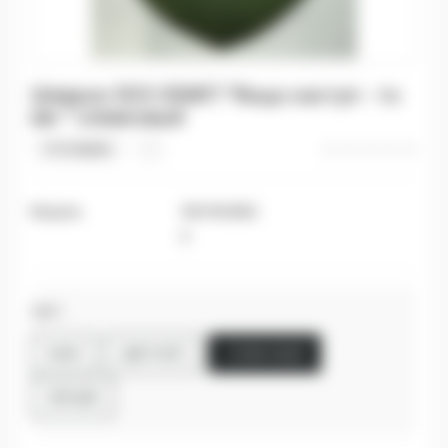
Шеврон 503 ОБМП "Якщо наступ - то
ми " оливковый
0 отзывов
Модель
1667663882
9
Цвет
ХАКИ
ЦВЕТНОЙ
ОЛИВКОВЫЙ
ЧЕРНЫЙ