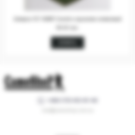
Шеврон 137 ОБМП Силой и оружием оливковый
65.00 грн.
КУПИТЬ
+380 (73) 412-81-40
mail@camoshop.com.ua